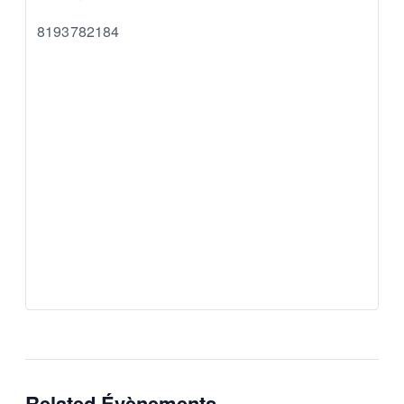
8193782184
Related Évènements