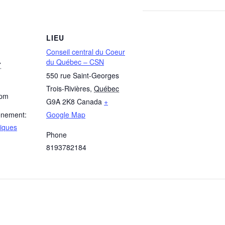
LIEU
Conseil central du Coeur
du Québec – CSN
7
550 rue Saint-Georges
Trois-Rivières
,
Québec
 pm
G9A 2K8
Canada
+
ènement:
Google Map
iques
Phone
8193782184