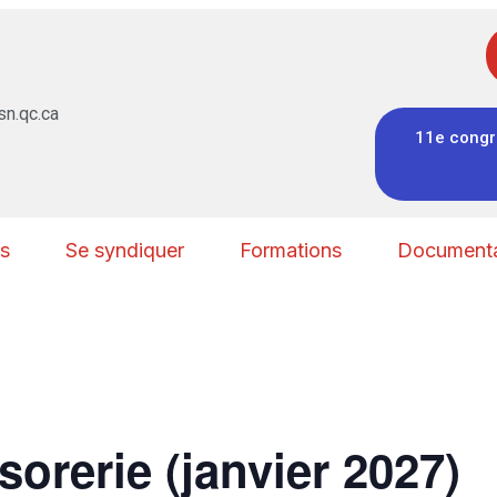
n.qc.ca
11e congr
s
Se syndiquer
Formations
Documenta
orerie (janvier 2027)